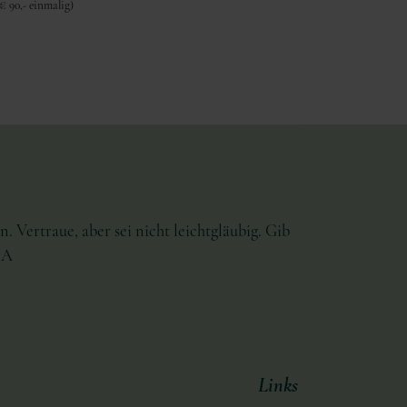
€ 90,- einmalig)
. Vertraue, aber sei nicht leichtgläubig. Gib
HA
Links