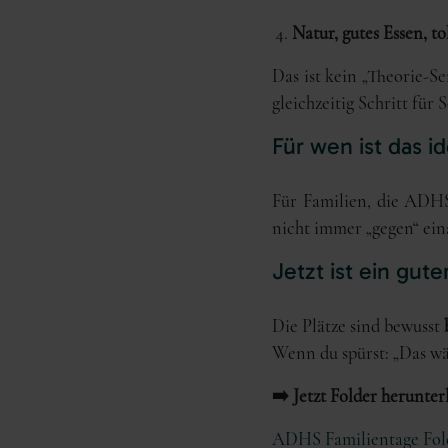
Natur, gutes Essen, to
Das ist kein „Theorie-S
gleichzeitig Schritt für
Für wen ist das id
Für Familien, die ADHS 
nicht immer „gegen“ ei
Jetzt ist ein gute
Die Plätze sind bewusst
Wenn du spürst: „Das wär
➡️ Jetzt Folder herunte
ADHS Familientage Fol