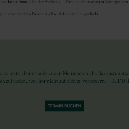
 1.200 kostet einmalig für eine Woche € 71,- (Premium mit erweiterten Stornogründen 
eschlossen werden – Polizze als pdf wird dann gleich zugeschickt.
. Sei nett, aber erlaube es den Menschen nicht, das auszunutzen
ich zufrieden, aber hör nicht auf dich zu verbessern.“ BUDD
TERMIN BUCHEN