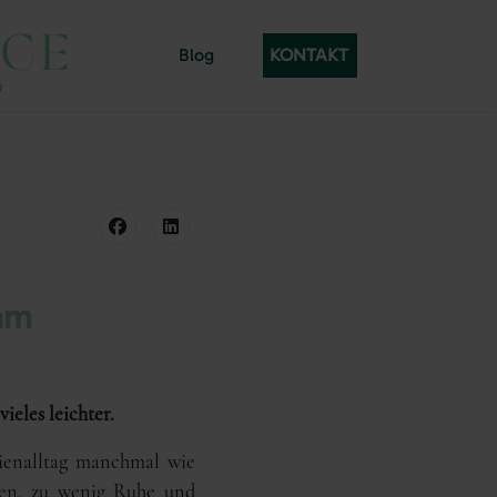
Blog
KONTAKT
am
ieles leichter.
lienalltag manchmal wie
izen, zu wenig Ruhe und