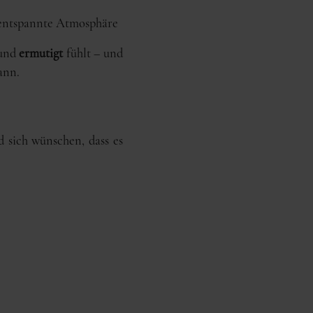
, entspannte Atmosphäre
und
ermutigt
fühlt – und
ann.
d sich wünschen, dass es