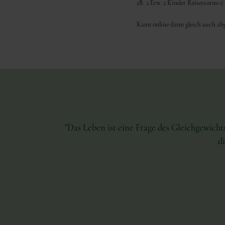
zB. 2 Erw. 2 Kinder Reisestorno €
Kann online dann gleich auch abg
"Das Leben ist eine Frage des Gleichgewichts
d