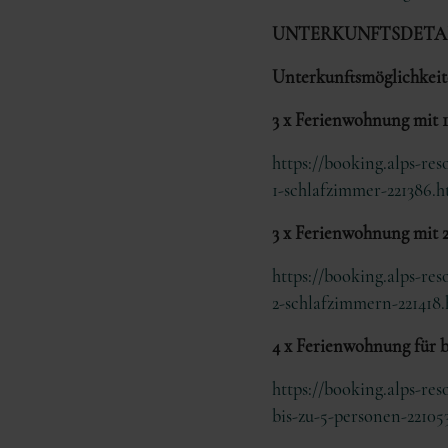
UNTERKUNFTSDETAI
Unterkunftsmöglichkeit
3 x Ferienwohnung mit 1
https://booking.alps-r
1-schlafzimmer-221386
3 x Ferienwohnung mit 
https://booking.alps-r
2-schlafzimmern-22141
4 x Ferienwohnung für b
https://booking.alps-r
bis-zu-5-personen-2210