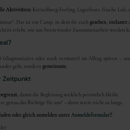
lle Aktivitäten:
Kreischberg-Feeling, Lagerfeuer, frische Luft
eminar“. Das ist ein Camp, in dem ihr euch
gesehen
,
entlastet
 Schritt erlebt, wie aus Stress wieder Zusammenarbeit werden k
eal?
(diagnostiziert oder stark vermutet) im Alltag spüren – un
nander geht, sondern
gemeinsam
.
r Zeitpunkt
begrenzt
, damit die Begleitung wirklich persönlich bleibt.
e genau das Richtige für uns“ – dann warte nicht zu lange.
rladen oder gleich anmelden unter
Anmeldeformular
!!
der