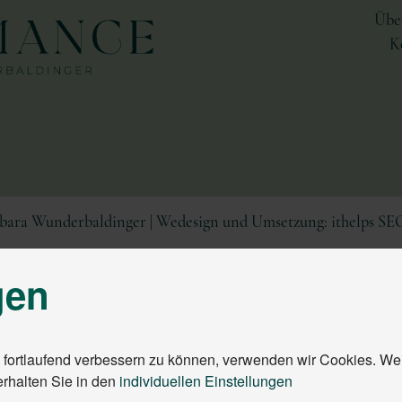
Übe
K
rbara Wunderbaldinger | Wedesign und Umsetzung
:
ithelps SE
gen
 fortlaufend verbessern zu können, verwenden wir Cookies. We
erhalten Sie in den
individuellen Einstellungen