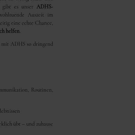
r gibt es unser
ADHS-
wohltuende Auszeit im
itig eine echte Chance,
ch helfen
.
n mit ADHS so dringend
ommunikation, Routinen,
rlebnissen
klich übt – und zuhause