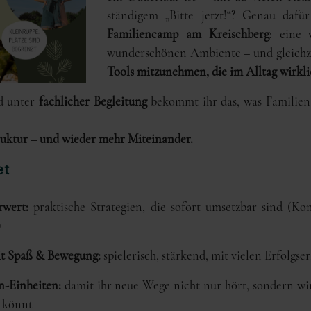
ständigem „Bitte jetzt!“? Genau dafü
Familiencamp am Kreischberg
: eine 
wunderschönen Ambiente – und gleichze
Tools mitzunehmen, die im Alltag wirkli
 unter
fachlicher Begleitung
bekommt ihr das, was Familie
truktur – und wieder mehr Miteinander.
et
rwert:
praktische Strategien, die sofort umsetzbar sind (K
)
t Spaß & Bewegung:
spielerisch, stärkend, mit vielen Erfolgse
-Einheiten:
damit ihr neue Wege nicht nur hört, sondern wir
n könnt