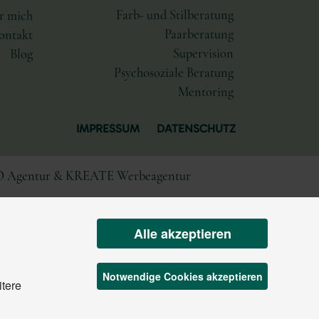
Farb- und Stilberatung
r mich
Paarberatung
ontakt
Supervision
Blog
Psychosoziale Beratung
Mentoring
IMPRESSUM
DATENSCHUTZ
O Agentur
&
KREATE Werbeagentur
Alle akzeptieren
Notwendige Cookies akzeptieren
itere