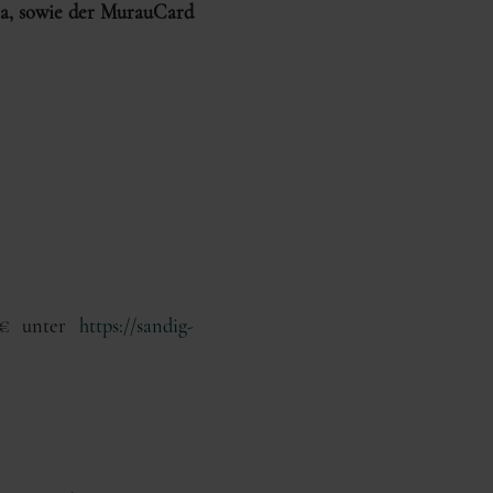
na, sowie der MurauCard
.-€ unter
https://sandig-